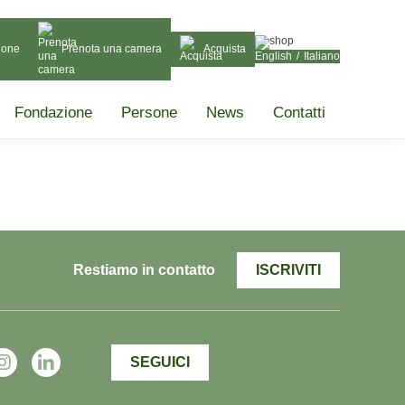
ione
Prenota una camera
Acquista
English
Italiano
Fondazione
Persone
News
Contatti
Restiamo in contatto
ISCRIVITI
SEGUICI