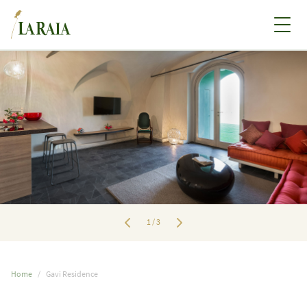
1
/
3
Home
Gavi Residence