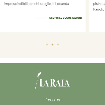
imprescindibili per chi sceglie la Locanda
pisé re
Rauch.
SCOPRI LE DEGUSTAZIONI
Press area