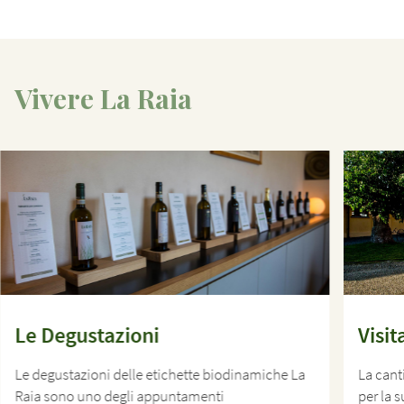
Vivere La Raia
Le Degustazioni
Visit
Le degustazioni delle etichette biodinamiche La
La cant
Raia sono uno degli appuntamenti
per la s