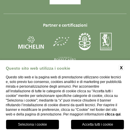
Partner e certificazioni
X
Questo sito web utilizza i cookie
SOCIETÀ AGRICOLA LA RAIA s.s. - P.IVA 01998450066 -
Questo sito web e la pagina web di prenotazione utilizzano cookie tecnici
e, solo previo tuo consenso, cookies analitici e di marketing per pubblicità
Strada Monterotondo 79, 15067 Novi Ligure (AL)
mirata e personalizzazione degli annunci. Per acconsentire
Italia
all’installazione di tutte le categorie di cookie clicca su “Accetta tutti i
cookie” mentre per selezionare specifiche categorie di cookie, clicca su
"Seleziona i cookie"; mediante la “x” puoi invece chiudere il banner
rifiutando l’installazione di cookie diversi da quelli tecnici. Per riaprire il
banner e modificare le preferenze, clicca su “Cookie” nel footer del sito
web e della pagina di prenotazione. Per maggiori informazioni
clicca qui
.
SEGUICI