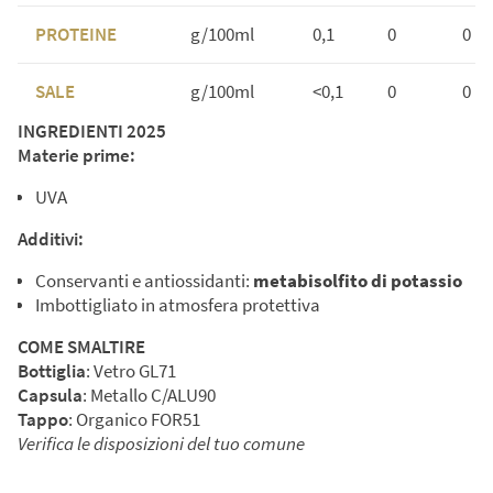
PROTEINE
g/100ml
0,1
0
0
SALE
g/100ml
<0,1
0
0
INGREDIENTI 2025
Materie prime:
UVA
Additivi:
Conservanti e antiossidanti:
metabisolfito di potassio
Imbottigliato in atmosfera protettiva
COME SMALTIRE
Bottiglia
: Vetro GL71
Capsula
: Metallo C/ALU90
Tappo
: Organico FOR51
Verifica le disposizioni del tuo comune