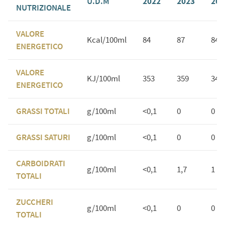
U.D.M
2022
2023
202
NUTRIZIONALE
VALORE
Kcal/100ml
84
87
84
ENERGETICO
VALORE
KJ/100ml
353
359
347
ENERGETICO
GRASSI TOTALI
g/100ml
<0,1
0
0
GRASSI SATURI
g/100ml
<0,1
0
0
CARBOIDRATI
g/100ml
<0,1
1,7
1
TOTALI
ZUCCHERI
g/100ml
<0,1
0
0
TOTALI