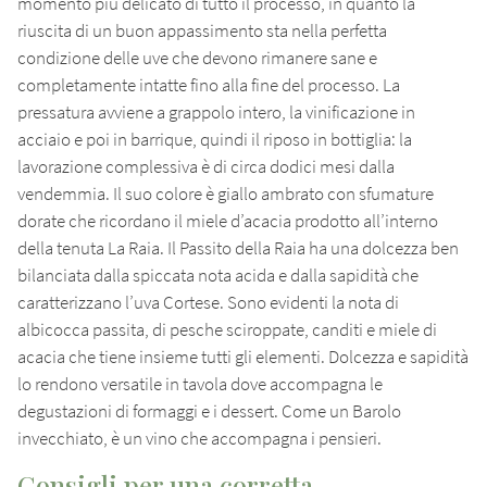
momento più delicato di tutto il processo, in quanto la
riuscita di un buon appassimento sta nella perfetta
condizione delle uve che devono rimanere sane e
completamente intatte fino alla fine del processo. La
pressatura avviene a grappolo intero, la vinificazione in
acciaio e poi in barrique, quindi il riposo in bottiglia: la
lavorazione complessiva è di circa dodici mesi dalla
vendemmia. Il suo colore è giallo ambrato con sfumature
dorate che ricordano il miele d’acacia prodotto all’interno
della tenuta La Raia. Il Passito della Raia ha una dolcezza ben
bilanciata dalla spiccata nota acida e dalla sapidità che
caratterizzano l’uva Cortese. Sono evidenti la nota di
albicocca passita, di pesche sciroppate, canditi e miele di
acacia che tiene insieme tutti gli elementi. Dolcezza e sapidità
lo rendono versatile in tavola dove accompagna le
degustazioni di formaggi e i dessert. Come un Barolo
invecchiato, è un vino che accompagna i pensieri.
Consigli per una corretta