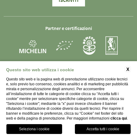
ISCRIVITI
Partner e certificazioni
X
Questo sito web utilizza i cookie
Questo sito web e la pagina web di prenotazione utilizzano cookie tecnici
SOCIETÀ AGRICOLA LA RAIA s.s. - P.IVA 01998450066 -
e, solo previo tuo consenso, cookies analitici e di marketing per pubblicità
Strada Monterotondo 79, 15067 Novi Ligure (AL)
mirata e personalizzazione degli annunci. Per acconsentire
all’installazione di tutte le categorie di cookie clicca su “Accetta tutti i
Italia
cookie” mentre per selezionare specifiche categorie di cookie, clicca su
"Seleziona i cookie"; mediante la “x” puoi invece chiudere il banner
rifiutando l’installazione di cookie diversi da quelli tecnici. Per riaprire il
banner e modificare le preferenze, clicca su “Cookie” nel footer del sito
web e della pagina di prenotazione. Per maggiori informazioni
clicca qui
.
SEGUICI