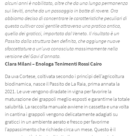
alcuni anni è nobilitato, oltre che da una lunga permanenza
sui lieviti, anche da un passaggio in botte di rovere. Ora
abbiamo deciso di concentrare le caratteristiche peculiari di
questa cultivar così gentile attraverso una pratica antica,
quella dei graticci, importata dal Veneto. Il risultato è un
Passito dalla struttura ben definita, che aggiunge nuove
sfaccettature a un’uva conosciuta massimamente nella
versione del Gavi d’annata.
Clara Milani – Enologa Tenimenti Rossi Cairo
Da uva Cortese, coltivata secondo i princìpi dell’agricoltura
biodinamica, nasce il Passito de La Raia, prima annata la
2021. Le uve vengono diradate in vigna per favorire la
maturazione dei grappoli meglio esposti e garantirne la totale
salubrità. La raccolta manuale avviene in cassetta e una volta
in cantina i grappoli vengono delicatamente adagiati su
graticci in un ambiente aerato e fresco per favorirne
l’appassimento che richiede circa un mese. Questo è il