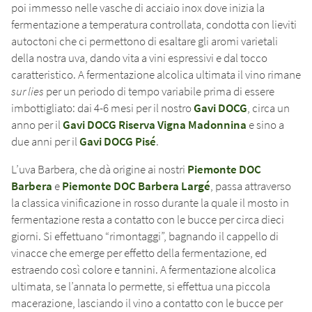
poi immesso nelle vasche di acciaio inox dove inizia la
fermentazione a temperatura controllata, condotta con lieviti
autoctoni che ci permettono di esaltare gli aromi varietali
della nostra uva, dando vita a vini espressivi e dal tocco
caratteristico. A fermentazione alcolica ultimata il vino rimane
sur lies
per un periodo di tempo variabile prima di essere
imbottigliato: dai 4-6 mesi per il nostro
Gavi DOCG
, circa un
anno per il
Gavi DOCG Riserva Vigna Madonnina
e sino a
due anni per il
Gavi DOCG Pisé
.
L’uva Barbera, che dà origine ai nostri
Piemonte DOC
Barbera
e
Piemonte DOC Barbera Largé
, passa attraverso
la classica vinificazione in rosso durante la quale il mosto in
fermentazione resta a contatto con le bucce per circa dieci
giorni. Si effettuano “rimontaggi”, bagnando il cappello di
vinacce che emerge per effetto della fermentazione, ed
estraendo così colore e tannini. A fermentazione alcolica
ultimata, se l’annata lo permette, si effettua una piccola
macerazione, lasciando il vino a contatto con le bucce per