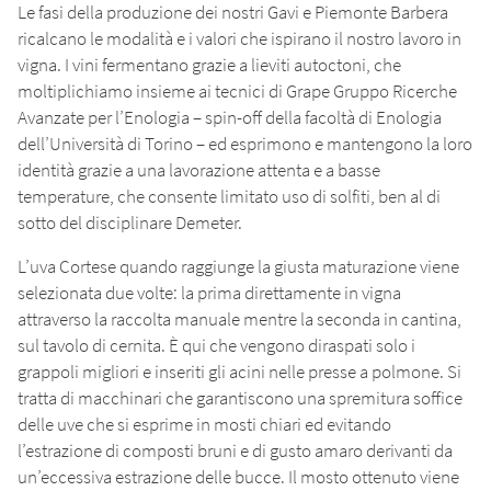
Le fasi della produzione dei nostri Gavi e Piemonte Barbera
ricalcano le modalità e i valori che ispirano il nostro lavoro in
vigna. I vini fermentano grazie a lieviti autoctoni, che
moltiplichiamo insieme ai tecnici di Grape Gruppo Ricerche
Avanzate per l’Enologia – spin-off della facoltà di Enologia
dell’Università di Torino – ed esprimono e mantengono la loro
identità grazie a una lavorazione attenta e a basse
temperature, che consente limitato uso di solfiti, ben al di
sotto del disciplinare Demeter.
L’uva Cortese quando raggiunge la giusta maturazione viene
selezionata due volte: la prima direttamente in vigna
attraverso la raccolta manuale mentre la seconda in cantina,
sul tavolo di cernita. È qui che vengono diraspati solo i
grappoli migliori e inseriti gli acini nelle presse a polmone. Si
tratta di macchinari che garantiscono una spremitura soffice
delle uve che si esprime in mosti chiari ed evitando
l’estrazione di composti bruni e di gusto amaro derivanti da
un’eccessiva estrazione delle bucce. Il mosto ottenuto viene